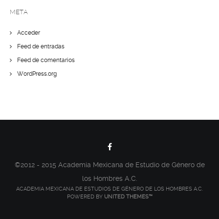
META
Acceder
Feed de entradas
Feed de comentarios
WordPress.org
©2012 - 2015 Academia Mexicana de Estudio de Género de
los Hombres A.C.
ACADEMIA MEXICANA DE ESTUDIOS DE GÉNERO DE LOS HOMBRES A.C.
POWERED BY
UNITED THEMES™