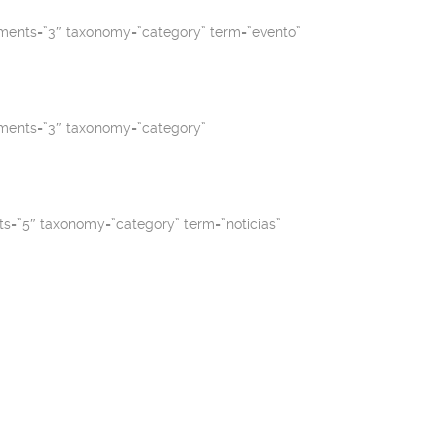
elements=”3″ taxonomy=”category” term=”evento”
elements=”3″ taxonomy=”category”
ents=”5″ taxonomy=”category” term=”noticias”