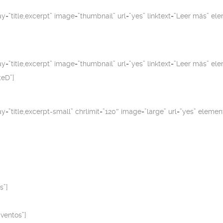
lay=”title,excerpt” image=”thumbnail” url=”yes” linktext=”Leer más” 
lay=”title,excerpt” image=”thumbnail” url=”yes” linktext=”Leer más” 
teD”]
lay=”title,excerpt-small” chrlimit=”120″ image=”large” url=”yes” elem
s”]
ventos”]