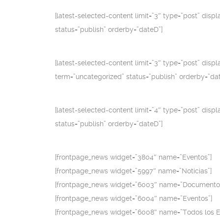
[latest-selected-content limit=”3″ type=”post” disp
status=”publish” orderby=”dateD”]
[latest-selected-content limit=”3″ type=”post” disp
term=”uncategorized” status=”publish” orderby=”da
[latest-selected-content limit=”4″ type=”post” disp
status=”publish” orderby=”dateD”]
[frontpage_news widget=”3804″ name=”Eventos”]
[frontpage_news widget=”5997″ name=”Noticias”]
[frontpage_news widget=”6003″ name=”Documento
[frontpage_news widget=”6004″ name=”Eventos”]
[frontpage_news widget=”6008″ name=”Todos los E