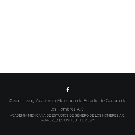
©2012 - 2015 Academia Mexicana de Estudio de Género de
los Hombres A.C.
ACADEMIA MEXICANA DE ESTUDIOS DE GÉNERO DE LOS HOMBRES A.C.
POWERED BY
UNITED THEMES™