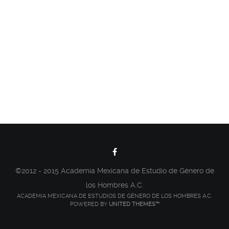
©2012 - 2015 Academia Mexicana de Estudio de Género de
los Hombres A.C.
ACADEMIA MEXICANA DE ESTUDIOS DE GÉNERO DE LOS HOMBRES A.C.
POWERED BY
UNITED THEMES™